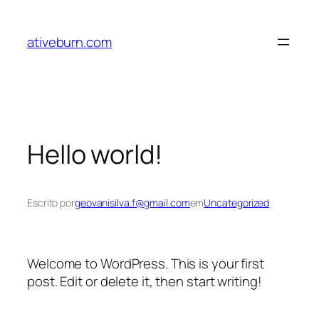
Pular
para
ativeburn.com
o
conteúdo
Hello world!
Escrito por
geovanisilva.f@gmail.com
em
Uncategorized
Welcome to WordPress. This is your first
post. Edit or delete it, then start writing!